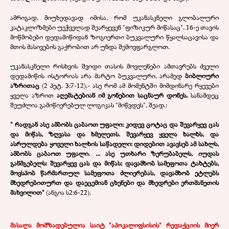
ამრიგად, მიუხედავად იმისა, რომ უკანასკნელი გლობალური
კატაკლიზმები უეჭველად შეარყევენ "ფიზიკურ მიწასაც", 16-ე თავის
მოწმობები დედამიწიდან ზოგიერთი ბუკვალური წყალსაცავისა და
მთის მასივების გაქრობით არ უნდა შემოვფარგლოთ.
უკანასკნელი რისხვის შვიდი თასის მოვლენები ამთავრებს ძველი
დედამიწის ისტორიას არა მარტო ბუკვალური, არამედ
ბიბლიური
აზრითაც
(2 პეტ. 3:7-12),- ასე რომ ამ მომენტში მიმდინარე რყევები
ყველა აზრით
აღემატებიან იმ გონებით საცნაურ დონეს,
სანამდეც
შეუძლია გამიწიერებულ ლოგიკას "მიწვდეს", შეად.:
"
რადგან ასე ამბობს ცაბაოთ უფალი: კიდევ ცოტაც და შევარყევ ცას
და მიწას, ზღვასა და ხმელეთს. შევარყევ ყველა ხალხს, და
ასრულდება ყოველი ხალხის საწადელი: დიდებით ავავსებ ამ სახლს,
ამბობს ცაბაოთ უფალი. ... ასე უთხარი ზერუბაბელს, იუდას
განმგებელს: შევარყევ ცას და მიწას; დავამხობ სამეფოთა ტახტებს,
მოვსპობ წარმართულ სამეფოთა ძლიერებას, დავამხობ ეტლებს
მხედრებითურთ და დაეცემიან ცხენები და მხედრები ერთმანეთის
მახვილით"
(ანგია ს2:6-22).
მასალა მომზადებულია საიტ "აპოკალიფსისის" რედაქციის მიერ