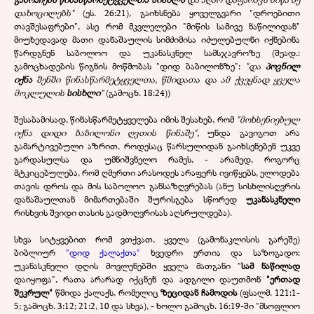
დახოცილებს"
(ეს. 26:21), გაიხსნება ყოველგვარი "დროებითი
თავშესაფრები", ასე რომ მკვლელები "მიწის სამივე ნაწილიდან"
მიუხედავად მათი დანაშაულის სიმძიმისა იძულებულნი იქნებინა
წარდგნენ საბოლოო და უკანასკნელ სამსჯავროზე (შეად.:
გამოცხადების წიგნის მოწმობას "დიდ ბაბილონზე":
"და
პოვნილ
იქნა
შენში წინასწარმეტყველთა, წმიდათა და ამ ქვეყნად ყველა
მოკლულის
სისხლი
"
(გამოცხ. 18:24))
შესაბამისად, წინასწარმეტყველება იმის შესახებ, რომ
"მოხსენიებულ
იქნა დიდი ბაბილონი ღვთის წინაშე",
უნდა გავიგოთ არა
გამარტივებული აზრით, როდესაც წარსულიდან გაიხსენებენ უკვე
გარდასულსა და უმნიშვნელო რამეს, - არამედ, როგორც
მტკიცებულება, რომ ღმერთი არასოდეს არაფერს ივიწყებს, ელოდება
თავის დროს და მის საბოლოო განსაზღვრებას (ანუ სისხლისღვრის
დანაშაულთან მიმართებაში შურისგება სწორედ
უკანასკნელი
რისხვის შვიდი თასის გადმოღვრისას აღსრულდება).
სხვა სიტყვებით რომ ვთქვათ, ყველა (გამონაკლისის გარეშე)
ბიბლიურ
"დიდ ქალაქთა"
ხვედრი ერთია და საზოგადო:
უკანასკნელი დღის მოვლენებში ყველა მათგანი "
სამ ნაწილად
დაიყოფა", რათა არარად იქცნენ და ადგილი დაუთმონ
"ერთად
შეკრულ"
წმიდა ქალაქს, რომელიც
ზეციდან ჩამოდის
(ფსალმ. 121:1-
5; გამოცხ. 3:12; 21:2, 10 და სხვა), - ხოლო გამოცხ. 16:19-ში "მსოფლიო