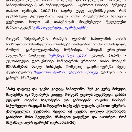
ბაბილონისთვის", არ შემოიფარგლება საღმრთო რისხვის მეშვიდე
თასით (გამოცხ. 16:17-18) (ადრე უკვე აღვნიშნავდით, რომ
უკანასკნელ წყლულებათა ყველა თასი ბუკვალურად აღსავსეა
ცეცხლით, ხოლო ამ თასებისგან მოყენებული წყლულები
წარმაოდგენენ
"გამანადგურებელ დარტყმებს"
).
რადგან "მძვინვარების რისხვის ღვინოს" ბაბილონის თასის
სიმბოლოში მონიშნულია შურისგება პრინციპით "თასი თასის წილ",
რომლის გარდაუვალობაზე მოწმობდა სამიდან ერთ-ერთი
ანგელოზი, რომელიც
"ფრენდა შუა ცაში"
(გამოცხ. 14:6-8), -
უკანასკნელი ღვთაებრივი სამსჯავროს ერთიანი თასი მოიცავს
მრისხანების მთელ სისავსეს,
რომელიც გადმოიღვრება ძველ
ქვეყნიერებაზე
ზეციური ტაძრის გაღების შემდეგ
(გამოცხ. 15 -
გამოცხ. 16), შეად.:
"მახე დაგიგე და გაები კიდეც, ბაბილონო, შენ კი ვერც მიხვდი,
მოგძებნეს და შეგიპყრეს კიდეც, რადგან უფალს აუჯანყდი. გახსნა
უფალმა თავისი საგანძური და გამოიტანა თავისი რისხვის
საჭურველი; რადგან სამსჯავრო საქმე აქვს უფალს, ცაბაოთ ღმერთს,
ქალდეველთა ქვეყანაში. შედით იქ ქვეყნის ყოველი კუთხიდან,
გახსენით მისი ბეღლები, ძნასავით გალეწეთ და ააოხრეთ, რომ
ნატამალი აღარ დარჩეს!" (იერ. 50:24-26).