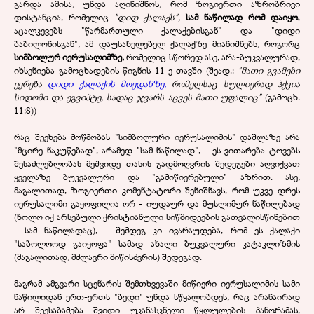
გარდა ამისა, უნდა აღინიშნოს, რომ ზოგიერთი აზრობრივი
დისტანცია, რომელიც
"დიდ ქალაქს",
სამ ნაწილად რომ დაიყო
,
აცალკევებს "წარმართული ქალაქებისგან" და "დიდი
ბაბილონისგან", ამ დაუსახელებელ ქალაქზე მიანიშნებს, როგორც
სიმბოლურ იერუსალიმზე,
რომელიც სწორედ ასე, არა-ბუკვალურად,
იხსენიება გამოცხადების წიგნის 11-ე თავში (შეად.:
"მათი გვამები
ეყრება
დიდი ქალაქის მოედანზე,
რომელსაც სულიერად ჰქვია
სიდომი და ეგვიპტე, სადაც ჯვარს აცვეს მათი უფალიც"
(გამოცხ.
11:8))
რაც შეეხება მოწმობას "სიმბოლური იერუსალიმის" დაშლაზე არა
"მცირე ნაკუწებად", არამედ "სამ ნაწილად", - ეს ვითარება ტოვებს
შესაძლებლობას მეშვიდე თასის გადმოღვრის შედეგები აღვიქვათ
ყველაზე ბუკვალური და "გამიწიერებული" აზრით. ასე,
მაგალითად, ზოგიერთი კომენტატორი შენიშნავს, რომ უკვე დრეს
იერუსალიმი გაყოფილია ორ - იუდაურ და მუსლიმურ ნაწილებად
(ხოლო იქ არსებული ქრისტიანული სიწმიდეების გათვალისწინებით
- სამ ნაწილადაც), - შემდეგ კი ივარაუდება, რომ ეს ქალაქი
"საბოლოოდ გაიყოფა" სამად ახალი ბუკვალური კატაკლიზმის
(მაგალითად, მძლავრი მიწისძვრის) შედეგად.
მაგრამ ამგვარი სცენარის შემთხვევაში მიწიერი იერუსალიმის სამი
ნაწილიდან ერთ-ერთს "ბედი" უნდა სწყალობდეს, რაც არანაირად
არ შეესაბამება შვიდი უკანასკნელი წყლულების პანორამას,