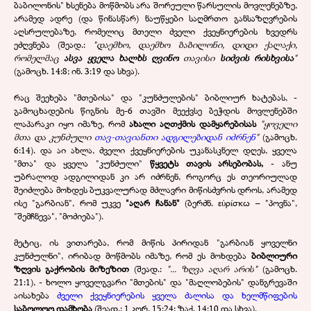
ბაბილონის" ხსენება მოწმობს არა შორეული წარსულის მოვლენებზე,
არამედ ადრე (და წინასწარ) ნაუწყები საღმრთო განსაზღვრების
აღსრულებაზე, რომელიც მთელი ძველი ქვეყნიერების ხვედრს
ეძღვნება (შეად.:
"დაემხო, დაემხო ბაბილონი, დიდი ქალაქი,
რომელმაც
ასვა ყველა ხალხს ღვინო
თავისი
სიძვის რისხვისა
"
(გამოცხ. 14:8; ინ. 3:19 და სხვა).
რაც შეეხება "მთებისა" და "კუნძულების" ბიბლიურ ხატებას, -
გამოცხადების წიგნის მე-6 თავში მეექვსე ბეჭდის მოვლენებში
ლაპარაკი იყო იმაზე, რომ
ახალი აღთქმის დამყარებისას
"ყოველი
მთა და კუნძული
თავ-თავიანთი ადგილებიდან იძრნენ
"
(გამოცხ.
6:14). და აი ახლა, ძველი ქვეყნიერების უკანასკნელ დღეს, ყველა
"მთა" და ყველა "კუნძული"
წყვეტს თავის არსებობას,
- ანუ
უბრალოდ ადგილიდან კი არ იძრნენ, როგორც ეს თეორიულად
შეიძლება მოხდეს ბუკვალურად მძლავრი მიწისძვრის დროს, არამედ
ისე "გარბიან", რომ უკვე
"აღარ ჩანან"
(ბერძნ. εὑρίσκω – "პოვნა",
"შემჩნევა", "მოძიება").
მეტიც, ის ვითარება, რომ მიწის პირიდან "გარბიან ყოველნი
კუნძულნი", ირიბად მოწმობს იმაზე, რომ ეს მოხდება
ბიბლიური
ზღვის გაქრობის მიზეზით
(შეად.:
"... ზღვა აღარ არის"
(გამოცხ.
21:1), - ხოლო ყოველგვარი "მთების" და "მაღლობების" დანგრევაში
აისახება
ძველი ქვეყნიერების ყველა ძალისა და ხელმწიფების
საბოლოო დამხობა
(შეად.: 1 კორ. 15:24; ზაქ. 14:10 და სხვა).