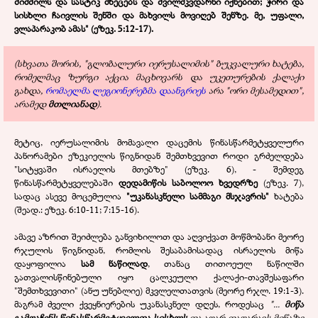
შიმშილს და სასტიკ მხეცებს და შვილმკვდარნი იქნებით; ჭირი და
სისხლი ჩაივლის შენში და მახვილს მოვიღებ შენზე. მე, უფალი,
ვლაპარაკობ ამას" (ეზეკ. 5:12-17).
(სხვათა შორის, "გლობალური იერუსალიმის" ბუკვალური ხატება,
რომელმაც ზურგი აქცია მაცხოვარს და უკეთურების ქალაქი
გახდა,
რომაელმა ლეგიონერებმა დაანგრიეს
არა "ორი მესამედით",
არამედ
მთლიანად
).
მეტიც, იერუსალიმის მომავალი დაცემის წინასწარმეტყველური
პანორამები ეზეკიელის წიგნიდან შემთხვევით როდი გრძელდება
"სიტყვაში ისრაელის მთებზე" (ეზეკ. 6), - შემდეგ
წინასწარმეტყველებაში
დედამიწის საბოლოო ხვედრზე
(ეზეკ. 7),
სადაც ასევე მოცემულია
"უკანასკნელი სამმაგი მსჯავრის"
ხატება
(შეად.: ეზეკ. 6:10-11; 7:15-16).
ამავე აზრით შეიძლება განვიხილოთ და აღვიქვათ მოწმობანი მეორე
რჯულის წიგნიდან, რომლის შესაბამისადაც ისრაელის მიწა
დაყოფილია
სამ ნაწილად
, თანაც თითოეულ ნაწილში
გათვალისწინებული იყო ცალკეული ქალაქი-თავშესაფარი
"შემთხვევითი" (ანუ უნებლიე) მკვლელთათვის (მეორე რჯლ. 19:1-3).
მაგრამ ძველი ქვეყნიერების უკანასკნელ დღეს, როდესაც
"...
მიწა
გამოაჩენს წინასწარმეტყველთა სისხლს
და აღარ დაფარავს მიწაზე